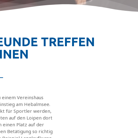
REUNDE TREFFEN
NNEN
u einem Vereinshaus
einstieg am Hebalmsee.
nkt für Sportler werden,
ten auf den Loipen dort
h einen Platz auf der
en Betätigung so richtig
Beispiel Langlaufkurse