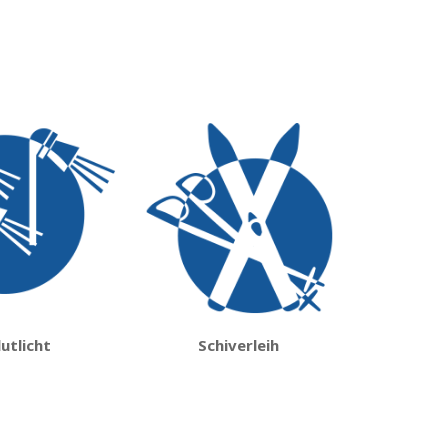
lutlicht
Schiverleih