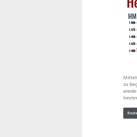
Mitte
zu Beg
wieder
beste
Rout