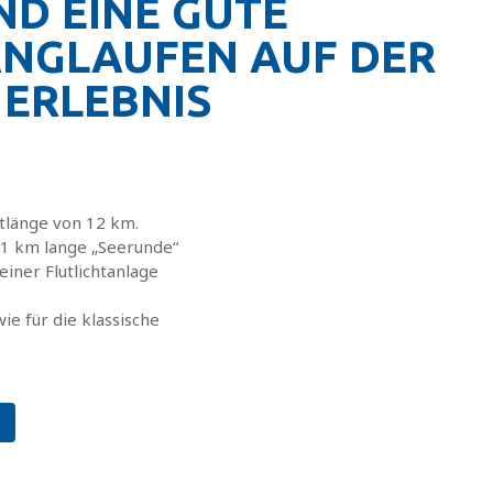
ND EINE GUTE
NGLAUFEN AUF DER
 ERLEBNIS
tlänge von 12 km.
 1 km lange „Seerunde“
einer Flutlichtanlage
ie für die klassische